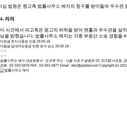
1
심 법원은 원고측 법률사무소 예지의 청구를 받아들여 우수관 
4.
의의
이 사건에서 피고측은 원고의 허락을 받아 맨홀과 우수관을 설
님을 밝혔습니다
. 법률사무소 예지
는 각종 부동산 소송 경험을
이전글
토지사용료 인용
26.05.18
다음글
임대차보증금 반환 청구 승소
26.05.18
목록
답변
법률사무소 예지
대표변호사 : 오규백
주소 : 서울 서초구 법원로 16, 313호(서초동,
전화 : 02-593-5878
FAX : 02-593-5877
Email : kbo@yejilaw.com
Copyright (c) 2021