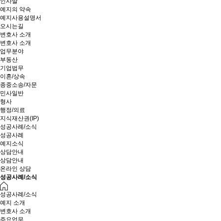
인사말
예지의 약속
예지사용설명서
오시는길
변호사 소개
변호사 소개
업무분야
부동산
기업법무
이혼/상속
종중소송/자문
민사일반
형사
행정/의료
지식재산권(IP)
성공사례/소식
성공사례
예지소식
상담안내
상담안내
온라인 상담
성공사례/소식
성공사례/소식
예지 소개
변호사 소개
주요업무