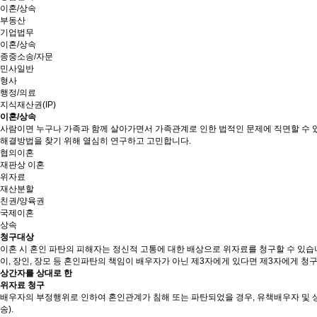
이혼/상속
부동산
기업법무
이혼/상속
종중소송/자문
민사일반
형사
행정/의료
지식재산권(IP)
이혼/상속
사람이면 누구나 가족과 함께 살아가면서 가족관계로 인한 법적인 문제에 직면할 수 
해결방법을 찾기 위해 열심히 연구하고 고민합니다.
협의이혼
재판상 이혼
위자료
재산분할
친권/양육권
국제이혼
상속
청구대상
이혼 시 혼인 파탄의 피해자는 정신적 고통에 대한 배상으로 위자료를 청구할 수 있습
이, 장인, 장모 등 혼인파탄의 책임이 배우자가 아닌 제3자에게 있다면 제3자에게 청
상간자를 상대로 한
위자료 청구
배우자의 부정행위로 인하여 혼인관계가 침해 또는 파탄되었을 경우, 유책배우자 및 
송).