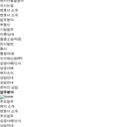
예지사용설명서
오시는길
변호사 소개
변호사 소개
업무분야
부동산
기업법무
이혼/상속
종중소송/자문
민사일반
형사
행정/의료
지식재산권(IP)
성공사례/소식
성공사례
예지소식
상담안내
상담안내
온라인 상담
업무분야
주요업무
예지 소개
변호사 소개
주요업무
성공사례/소식
상담안내